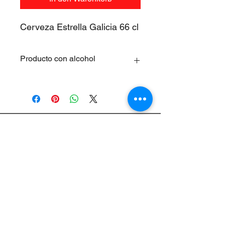
Cerveza Estrella Galicia 66 cl
Producto con alcohol
Los productos que contengan un
porcentaje de alcohol no pueden ser
vendidos a los menores de 18 años.
Supermercados Ruiz S.L.
Rechtlicher Hinweis
Cookie-Richtlinie
Allgemeine Geschäftsbedingungen&nbsp;
Datenschutz-Bestimmungen
Hilfe