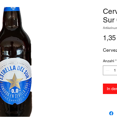
Cerv
Sur
Artikeln
1,35
Cervez
Anzahl
*
In d