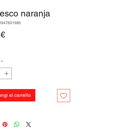
esco naranja
0947601986
Prezzo
 €
*
ngi al carrello