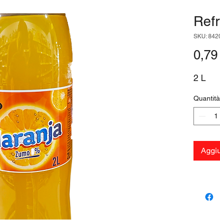
Refr
SKU: 842
0,79
2 L
Quantità
Aggiu