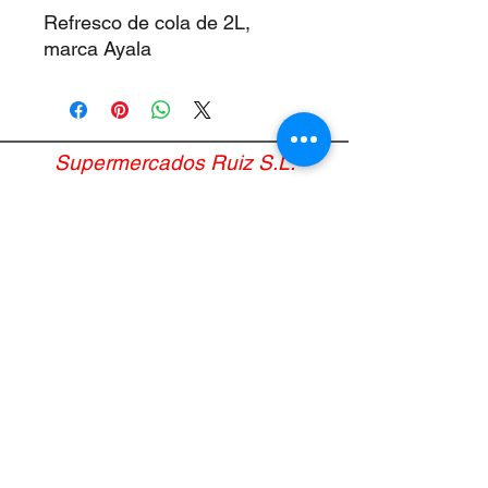
Refresco de cola de 2L,
marca Ayala
Supermercados Ruiz S.L.
Avvertimento legale
Politica sui cookie
Termini e condizioni&nbsp;
politica sulla riservatezza
Aiuto
administracion@supermercadosruiz.com
952 166 111