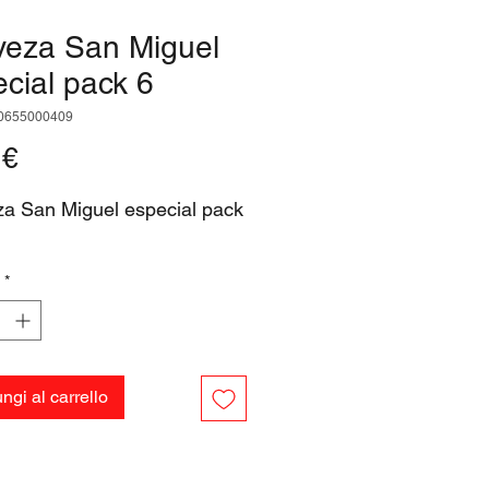
veza San Miguel
cial pack 6
0655000409
Prezzo
 €
a San Miguel especial pack
*
ngi al carrello