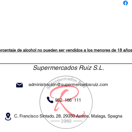
rcentaje de alcohol no pueden ser vendidos a los menores de 18 año
Supermercados Ruiz S.L.
administracion@supermercadosruiz.com
952 166 111
C. Francisco Sintado, 28, 29350 Arriate, Malaga, Spagna