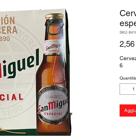
Cer
espe
SKU: 841
2,56
Cervez
6
Quantità
Aggiu