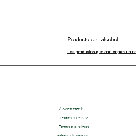
Producto con alcohol
Los productos que contengan un po
Avvertimento legale
Politica sui cookie
Termini e condizioni&nbsp;
politica sulla riservatezza