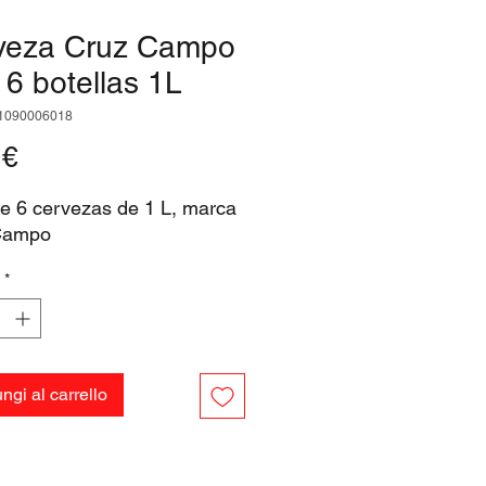
veza Cruz Campo
 6 botellas 1L
1090006018
Prezzo
 €
e 6 cervezas de 1 L, marca
Campo
*
ngi al carrello