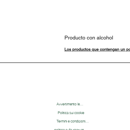
Producto con alcohol
Los productos que contengan un po
Avvertimento legale
Politica sui cookie
Termini e condizioni&nbsp;
politica sulla riservatezza