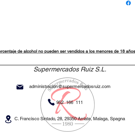
rcentaje de alcohol no pueden ser vendidos a los menores de 18 año
Supermercados Ruiz S.L.
administracion@supermercadosruiz.com
952 166 111
C. Francisco Sintado, 28, 29350 Arriate, Malaga, Spagna