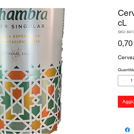
Cer
cL
SKU: 841
0,70
Cervez
Quantità
Aggiu