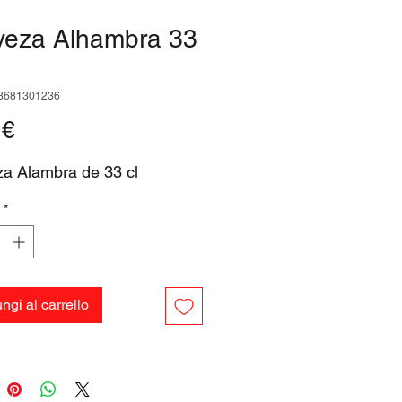
veza Alhambra 33
3681301236
Prezzo
 €
a Alambra de 33 cl
*
ngi al carrello