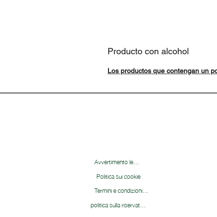
Producto con alcohol
Los productos que contengan un po
Avvertimento legale
Politica sui cookie
Termini e condizioni&nbsp;
politica sulla riservatezza