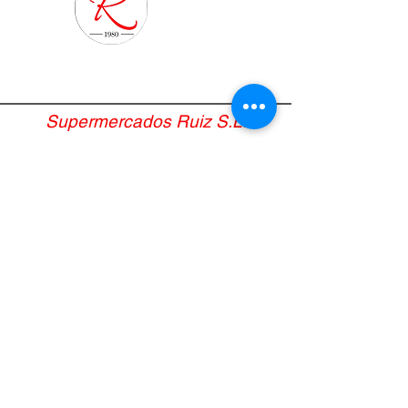
Supermercados Ruiz S.L.
Avvertimento legale
Politica sui cookie
Termini e condizioni&nbsp;
politica sulla riservatezza
Aiuto
administracion@supermercadosruiz.com
952 166 111