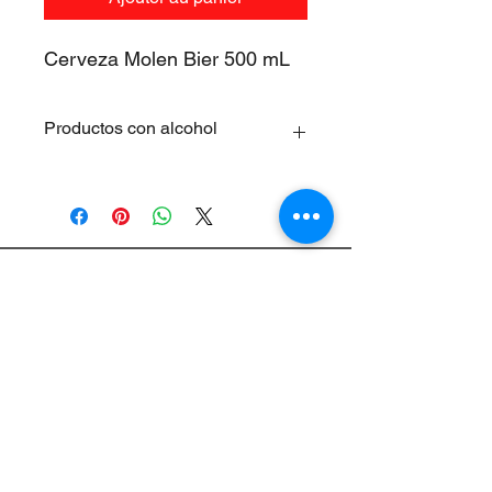
Cerveza Molen Bier 500 mL
Productos con alcohol
Los productos que contengan un
porcentaje de alcohol no pueden ser
vendidos a los menores de 18 años.
Supermercados Ruiz S.L.
Avis juridique
Politique de cookies
Termes et conditions&nbsp;
Politique de confidentialité
Aide