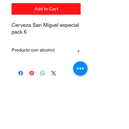
Add to Cart
Cerveza San Miguel especial
pack 6
Producto con alcohol
Los productos que contengan un
porcentaje de alcohol no pueden ser
vendidos a los menores de 18 años.
Supermercados Ruiz S.L.
Legal warning
Cookies policy
Terms and conditions&nbsp;
Privacy Policy