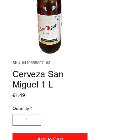
SKU: 8410655007163
Cerveza San
Miguel 1 L
Price
€1.49
Quantity
*
Add to Cart