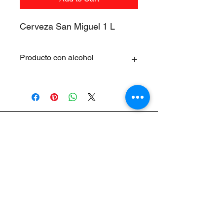
Cerveza San Miguel 1 L
Producto con alcohol
Los productos que contengan un
porcentaje de alcohol no pueden ser
vendidos a los menores de 18 años.
Supermercados Ruiz S.L.
Legal warning
Cookies policy
Terms and conditions&nbsp;
Privacy Policy
Help